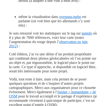
dessus (à adapter à une ville à mon avis) :
même la visualisation dans
overpass-turbo
est
parlante (on voit bien que les allemands s’y sont
mis) :
Je suis retourné voir les statistiques sur le tag sur
taginfo
où
il y plus de 7000 références, voici leur carte (notez
l’augmentation du rouge depuis l’
observation en juin
2012
) :
Coté édition, j’ai vu une démo d’un produit propriétaire
qui combinait deux photos géolocalisées où l’on pointe sur
un objet et, par trigonométrie, le logiciel place le point sur
la carte. Ce type d’approche, si disponible en logiciel libre,
serait très intéressante pour notre projet.
Voilà, tout reste à faire, mais cela permet de se poser
quelques questions et de s’inspirer d’autres projets
cartographiques. Merci aux organisateurs pour ce chouette
événement. Merci également à l’
équipe « humanitaire » de
OSM
pour le travail accompli et le partage d’expérience (je
recommande vivement à quiconque de participer, c’est un
excellent point d’entrée à OSM).