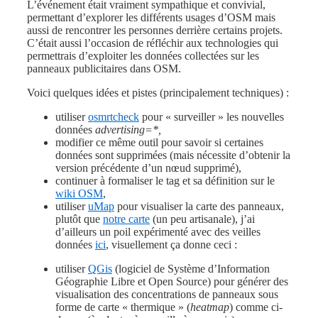
L’événement était vraiment sympathique et convivial,
permettant d’explorer les différents usages d’OSM mais
aussi de rencontrer les personnes derrière certains projets.
C’était aussi l’occasion de réfléchir aux technologies qui
permettrais d’exploiter les données collectées sur les
panneaux publicitaires dans OSM.
Voici quelques idées et pistes (principalement techniques) :
utiliser
osmrtcheck
pour « surveiller » les nouvelles
données
advertising=*,
modifier ce même outil pour savoir si certaines
données sont supprimées (mais nécessite d’obtenir la
version précédente d’un nœud supprimé),
continuer à formaliser le tag et sa définition sur le
wiki OSM
,
utiliser
uMap
pour visualiser la carte des panneaux,
plutôt que
notre carte
(un peu artisanale), j’ai
d’ailleurs un poil expérimenté avec des veilles
données
ici
, visuellement ça donne ceci :
utiliser
QGis
(logiciel de Système d’Information
Géographie Libre et Open Source) pour générer des
visualisation des concentrations de panneaux sous
forme de carte « thermique » (
heatmap
) comme ci-