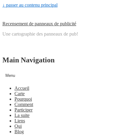
↓ passer au contenu principal
Recensement de panneaux de publicité
Une cartographie des panneaux de pub!
Main Navigation
Menu
Accueil
Carte
Pourquoi
Comment
Participer
La suite
Liens
Qui
Blog