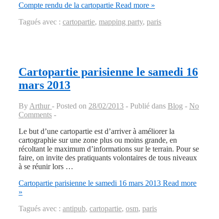
Compte rendu de la cartopartie
Read more »
Tagués avec :
cartopartie
,
mapping party
,
paris
Cartopartie parisienne le samedi 16
mars 2013
By
Arthur
Posted on
28/02/2013
Publié dans
Blog
No
Comments
Le but d’une cartopartie est d’arriver à améliorer la
cartographie sur une zone plus ou moins grande, en
récoltant le maximum d’informations sur le terrain. Pour se
faire, on invite des pratiquants volontaires de tous niveaux
à se réunir lors …
Cartopartie parisienne le samedi 16 mars 2013
Read more
»
Tagués avec :
antipub
,
cartopartie
,
osm
,
paris