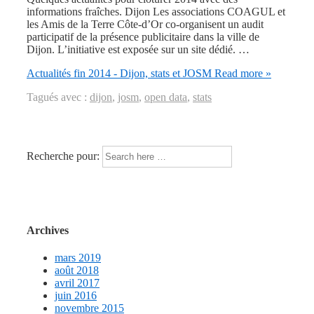
informations fraîches. Dijon Les associations COAGUL et
les Amis de la Terre Côte-d’Or co-organisent un audit
participatif de la présence publicitaire dans la ville de
Dijon. L’initiative est exposée sur un site dédié. …
Actualités fin 2014 - Dijon, stats et JOSM
Read more »
Tagués avec :
dijon
,
josm
,
open data
,
stats
Recherche pour:
Archives
mars 2019
août 2018
avril 2017
juin 2016
novembre 2015