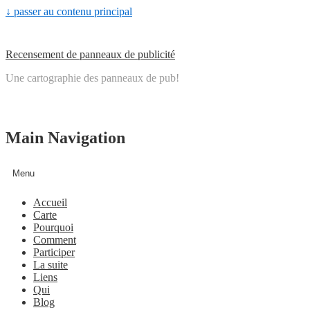
↓ passer au contenu principal
Recensement de panneaux de publicité
Une cartographie des panneaux de pub!
Main Navigation
Menu
Accueil
Carte
Pourquoi
Comment
Participer
La suite
Liens
Qui
Blog