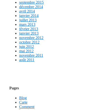
septembre 2015
décembre 2014
avril 2014
janvier 2014
juillet 2013
mars 2013
février 2013
janvier 2013
novembre 2012
octobre 2012
juin 2012
mai 2012
novembre 2011
août 2011
Pages
Blog
Carte
Comment