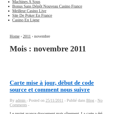
Machines A Sous
Bonus Sans Dépôt Nouveau Casino France
Meilleur Casino Live
Site De Poker En France
Casino En Ligne
Home
›
2011
›
novembre
Mois : novembre 2011
Carte mise à jour, début de code
source et comment nous suivre
By
admin
Posted on
25/11/2011
Publié dans
Blog
No
Comments
Le projet avance doucement mais sûrement. La carte a été