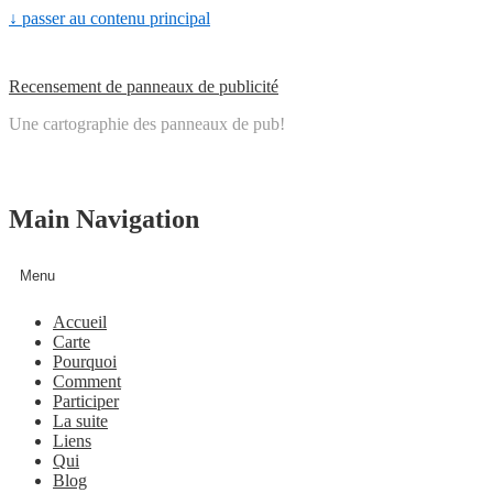
↓ passer au contenu principal
Recensement de panneaux de publicité
Une cartographie des panneaux de pub!
Main Navigation
Menu
Accueil
Carte
Pourquoi
Comment
Participer
La suite
Liens
Qui
Blog