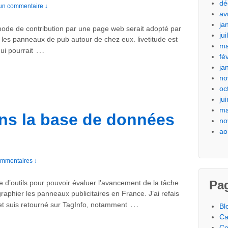
dé
un commentaire ↓
av
ja
ode de contribution par une page web serait adopté par
ju
les panneaux de pub autour de chez eux. livetitude est
ma
…
ui pourrait
fé
ja
no
oc
ju
ma
ans la base de données
no
ao
ommentaires ↓
Pa
d’outils pour pouvoir évaluer l’avancement de la tâche
aphier les panneaux publicitaires en France. J’ai refais
…
et suis retourné sur TagInfo, notamment
Bl
Ca
C