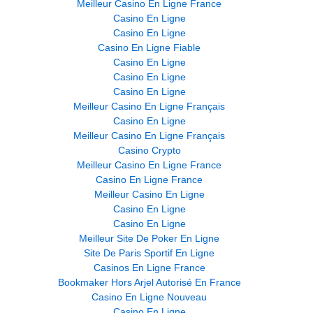
Meilleur Casino En Ligne France
Casino En Ligne
Casino En Ligne
Casino En Ligne Fiable
Casino En Ligne
Casino En Ligne
Casino En Ligne
Meilleur Casino En Ligne Français
Casino En Ligne
Meilleur Casino En Ligne Français
Casino Crypto
Meilleur Casino En Ligne France
Casino En Ligne France
Meilleur Casino En Ligne
Casino En Ligne
Casino En Ligne
Meilleur Site De Poker En Ligne
Site De Paris Sportif En Ligne
Casinos En Ligne France
Bookmaker Hors Arjel Autorisé En France
Casino En Ligne Nouveau
Casino En Ligne