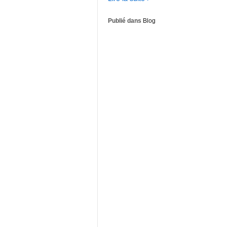
Publié dans
Blog