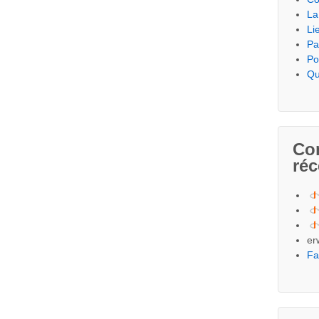
La
Li
Pa
Po
Qu
Co
réc
er
Fa