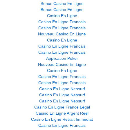
Bonus Casino En Ligne
Bonus Casino En Ligne
Casino En Ligne
Casino En Ligne Francais
Casino En Ligne Francais
Nouveau Casino En Ligne
Casino En Ligne
Casino En Ligne Francais
Casino En Ligne Francais
Application Poker
Nouveau Casino En Ligne
Casino En Ligne
Casino En Ligne Francais
Casino En Ligne Francais
Casino En Ligne Neosurf
Casino En Ligne Neosurf
Casino En Ligne Neosurf
Casino En Ligne France Légal
Casino En Ligne Argent Réel
Casino En Ligne Retrait Immédiat
Casino En Ligne Francais