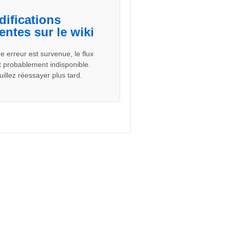
ifications
entes sur le wiki
e erreur est survenue, le flux
t probablement indisponible.
uillez réessayer plus tard.