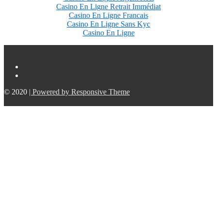
Casino En Ligne Retrait Immédiat
Casino En Ligne Francais
Casino En Ligne Sans Kyc
Casino En Ligne
© 2020
| Powered by Responsive Theme