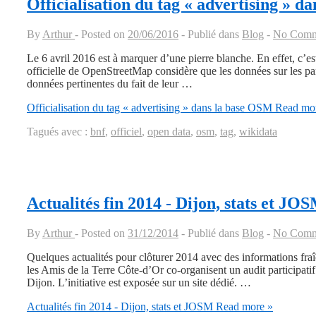
Officialisation du tag « advertising » 
By
Arthur
Posted on
20/06/2016
Publié dans
Blog
No Comm
Le 6 avril 2016 est à marquer d’une pierre blanche. En effet, c’es
officielle de OpenStreetMap considère que les données sur les pan
données pertinentes du fait de leur …
Officialisation du tag « advertising » dans la base OSM
Read mor
Tagués avec :
bnf
,
officiel
,
open data
,
osm
,
tag
,
wikidata
Actualités fin 2014 - Dijon, stats et JO
By
Arthur
Posted on
31/12/2014
Publié dans
Blog
No Comm
Quelques actualités pour clôturer 2014 avec des informations f
les Amis de la Terre Côte-d’Or co-organisent un audit participatif 
Dijon. L’initiative est exposée sur un site dédié. …
Actualités fin 2014 - Dijon, stats et JOSM
Read more »