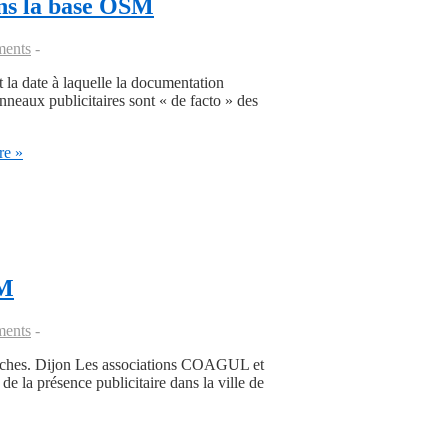
dans la base OSM
ents
t la date à laquelle la documentation
neaux publicitaires sont « de facto » des
e »
SM
ents
raîches. Dijon Les associations COAGUL et
de la présence publicitaire dans la ville de