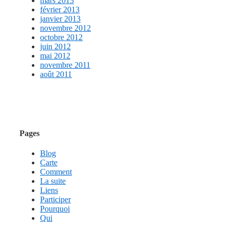
mars 2013
février 2013
janvier 2013
novembre 2012
octobre 2012
juin 2012
mai 2012
novembre 2011
août 2011
Pages
Blog
Carte
Comment
La suite
Liens
Participer
Pourquoi
Qui