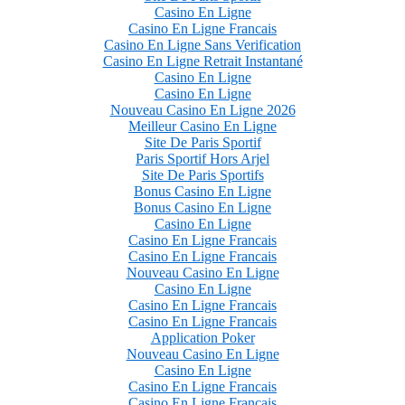
Casino En Ligne
Casino En Ligne Francais
Casino En Ligne Sans Verification
Casino En Ligne Retrait Instantané
Casino En Ligne
Casino En Ligne
Nouveau Casino En Ligne 2026
Meilleur Casino En Ligne
Site De Paris Sportif
Paris Sportif Hors Arjel
Site De Paris Sportifs
Bonus Casino En Ligne
Bonus Casino En Ligne
Casino En Ligne
Casino En Ligne Francais
Casino En Ligne Francais
Nouveau Casino En Ligne
Casino En Ligne
Casino En Ligne Francais
Casino En Ligne Francais
Application Poker
Nouveau Casino En Ligne
Casino En Ligne
Casino En Ligne Francais
Casino En Ligne Francais