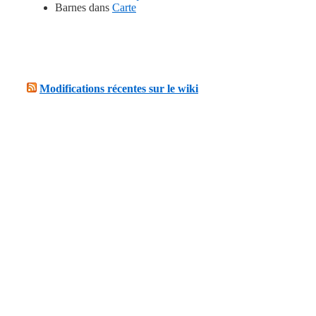
Barnes
dans
Carte
Modifications récentes sur le wiki