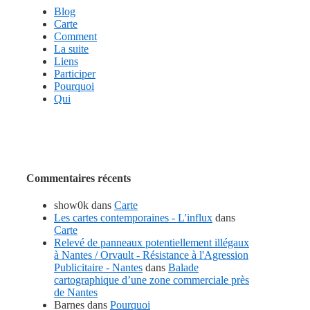
Blog
Carte
Comment
La suite
Liens
Participer
Pourquoi
Qui
Commentaires récents
show0k
dans
Carte
Les cartes contemporaines - L'influx
dans
Carte
Relevé de panneaux potentiellement illégaux
à Nantes / Orvault - Résistance à l'Agression
Publicitaire - Nantes
dans
Balade
cartographique d’une zone commerciale près
de Nantes
Barnes
dans
Pourquoi