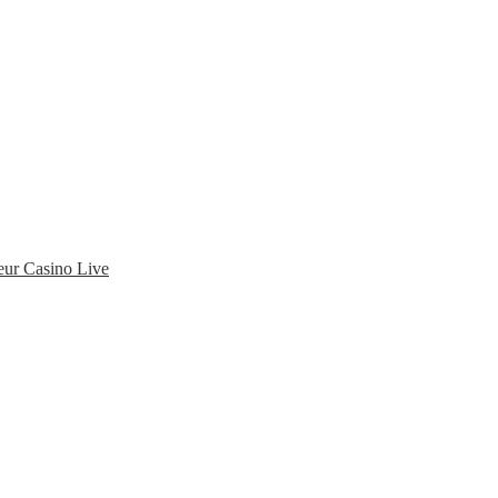
eur Casino Live