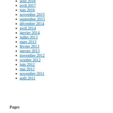
août 2018
avril 2017
juin 2016
novembre 2015
septembre 2015
décembre 2014
avril 2014
janvier 2014
juillet 2013
mars 2013
février 2013
janvier 2013
novembre 2012
octobre 2012
juin 2012
mai 2012
novembre 2011
août 2011
Pages