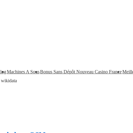
log
Machines A Sous
Bonus Sans Dépôt Nouveau Casino France
Meill
 wikidata