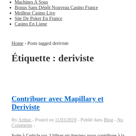
Machines A Sous
Bonus Sans Dépôt Nouveau Casino France
Meilleur Casino Live
Site De Poker En France
Casino En Ligne
Home
›
Posts tagged deriviste
Étiquette :
deriviste
Contribuer avec Mapillary et
Deriviste
By
Arthur
Posted on
11/03/2019
Publié dans
Blog
No
Comments
Suite à l’article sur Utiliser pic4review pour contribuer à la