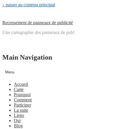
↓ passer au contenu principal
Recensement de panneaux de publicité
Une cartographie des panneaux de pub!
Main Navigation
Menu
Accueil
Carte
Pourquoi
Comment
Participer
La suite
Liens
Qui
Blog