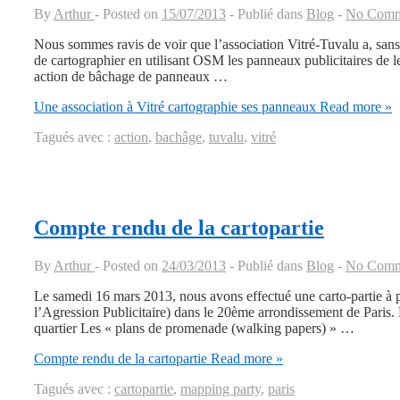
By
Arthur
Posted on
15/07/2013
Publié dans
Blog
No Comm
Nous sommes ravis de voir que l’association Vitré-Tuvalu a, sans c
de cartographier en utilisant OSM les panneaux publicitaires de leu
action de bâchage de panneaux …
Une association à Vitré cartographie ses panneaux
Read more »
Tagués avec :
action
,
bachâge
,
tuvalu
,
vitré
Compte rendu de la cartopartie
By
Arthur
Posted on
24/03/2013
Publié dans
Blog
No Comm
Le samedi 16 mars 2013, nous avons effectué une carto-partie à p
l’Agression Publicitaire) dans le 20ème arrondissement de Paris. 
quartier Les « plans de promenade (walking papers) » …
Compte rendu de la cartopartie
Read more »
Tagués avec :
cartopartie
,
mapping party
,
paris