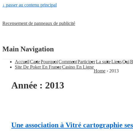
↓ passer au contenu principal
Recensement de panneaux de publicité
Main Navigation
Accueil
Carte
Pourquoi
Comment
Participer
La suite
Liens
Qui
B
Site De Poker En France
Casino En Ligne
Home
›
2013
Année :
2013
Une association à Vitré cartographie se