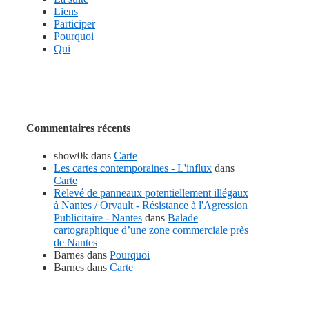
Liens
Participer
Pourquoi
Qui
Commentaires récents
show0k
dans
Carte
Les cartes contemporaines - L'influx
dans
Carte
Relevé de panneaux potentiellement illégaux
à Nantes / Orvault - Résistance à l'Agression
Publicitaire - Nantes
dans
Balade
cartographique d’une zone commerciale près
de Nantes
Barnes
dans
Pourquoi
Barnes
dans
Carte