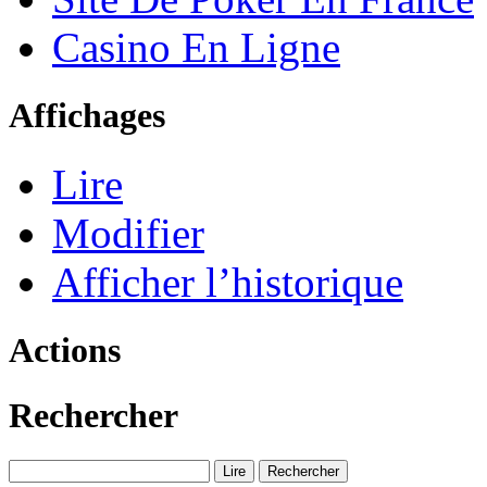
Casino En Ligne
Affichages
Lire
Modifier
Afficher l’historique
Actions
Rechercher