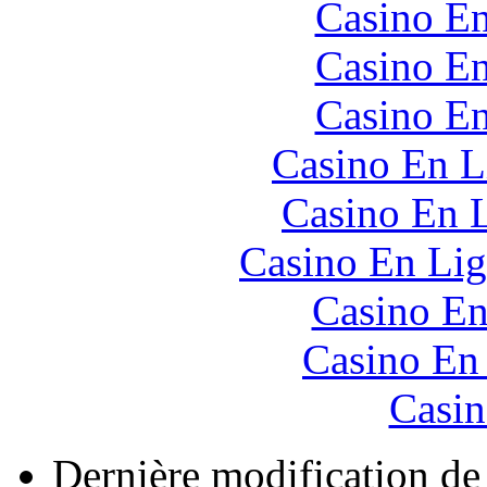
Casino En
Casino En
Casino En
Casino En L
Casino En L
Casino En Lig
Casino En
Casino En
Casin
Dernière modification de 