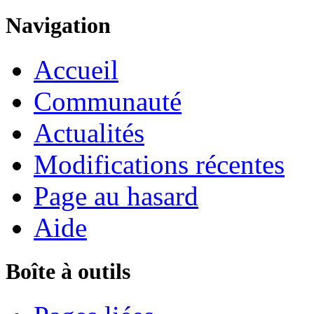
Navigation
Accueil
Communauté
Actualités
Modifications récentes
Page au hasard
Aide
Boîte à outils