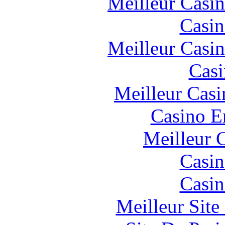
Meilleur Casi
Casin
Meilleur Casi
Casi
Meilleur Casi
Casino E
Meilleur 
Casin
Casin
Meilleur Sit