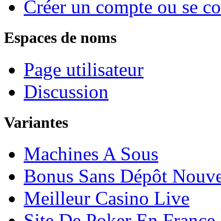
Créer un compte ou se co
Espaces de noms
Page utilisateur
Discussion
Variantes
Machines A Sous
Bonus Sans Dépôt Nouve
Meilleur Casino Live
Site De Poker En France