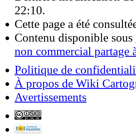
22:10.
Cette page a été consultée
Contenu disponible sous
non commercial partage à
Politique de confidentiali
À propos de Wiki Cartogr
Avertissements