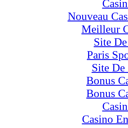
Casin
Nouveau Cas
Meilleur 
Site De
Paris Spo
Site De 
Bonus Ca
Bonus Ca
Casin
Casino En