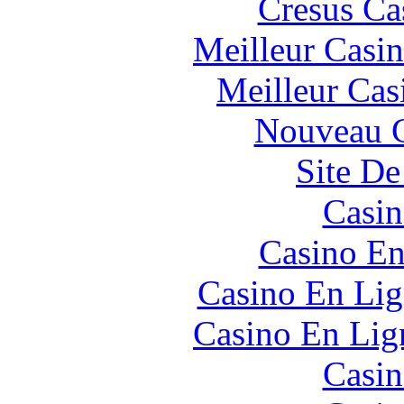
Cresus Ca
Meilleur Casi
Meilleur Cas
Nouveau C
Site De
Casin
Casino En
Casino En Lig
Casino En Lign
Casin