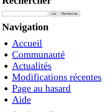
Rechercher
Navigation
Accueil
Communauté
Actualités
Modifications récentes
Page au hasard
Aide