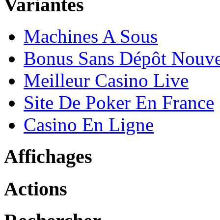
Variantes
Machines A Sous
Bonus Sans Dépôt Nouve
Meilleur Casino Live
Site De Poker En France
Casino En Ligne
Affichages
Actions