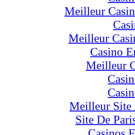
Meilleur Casi
Casi
Meilleur Casi
Casino E
Meilleur 
Casin
Casin
Meilleur Sit
Site De Pari
Casinos E