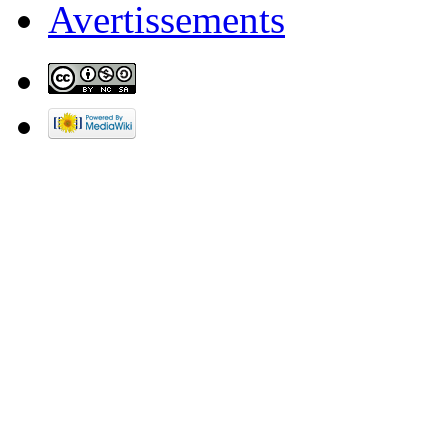
Avertissements