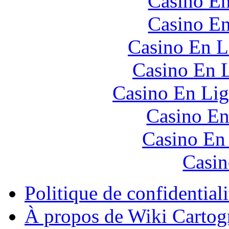
Casino En
Casino En
Casino En L
Casino En L
Casino En Lig
Casino En
Casino En
Casin
Politique de confidentiali
À propos de Wiki Cartogr