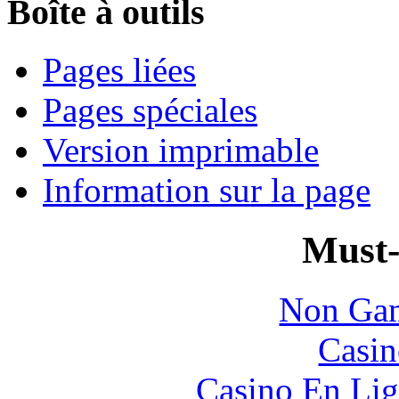
Boîte à outils
Pages liées
Pages spéciales
Version imprimable
Information sur la page
Must-
Non Gam
Casin
Casino En Lig