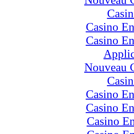
Casin
Casino En
Casino En
Applic
Nouveau C
Casin
Casino En
Casino En
Casino En