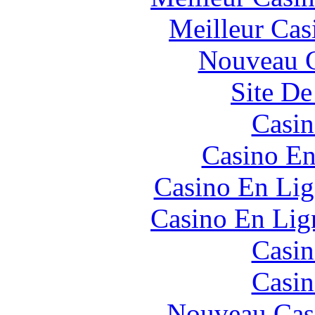
Meilleur Cas
Nouveau C
Site De
Casin
Casino En
Casino En Lig
Casino En Lign
Casin
Casin
Nouveau Cas