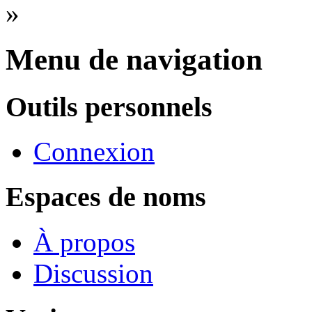
»
Menu de navigation
Outils personnels
Connexion
Espaces de noms
À propos
Discussion