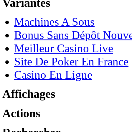
Variantes
Machines A Sous
Bonus Sans Dépôt Nouve
Meilleur Casino Live
Site De Poker En France
Casino En Ligne
Affichages
Actions