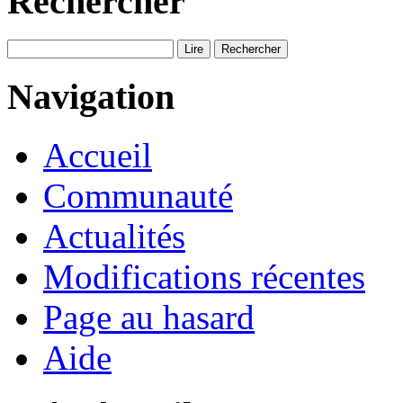
Rechercher
Navigation
Accueil
Communauté
Actualités
Modifications récentes
Page au hasard
Aide