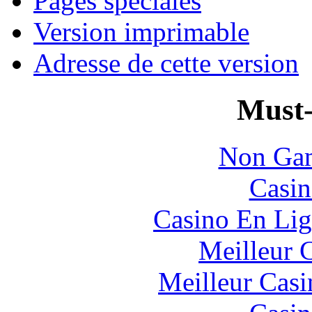
Pages spéciales
Version imprimable
Adresse de cette version
Must-
Non Gam
Casin
Casino En Lig
Meilleur 
Meilleur Casi