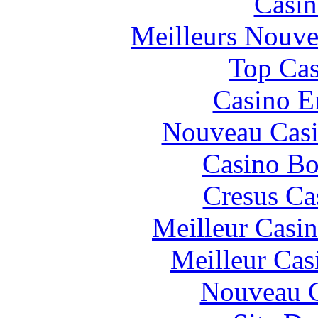
Casin
Meilleurs Nouve
Top Cas
Casino E
Nouveau Casi
Casino Bo
Cresus Ca
Meilleur Casi
Meilleur Cas
Nouveau C