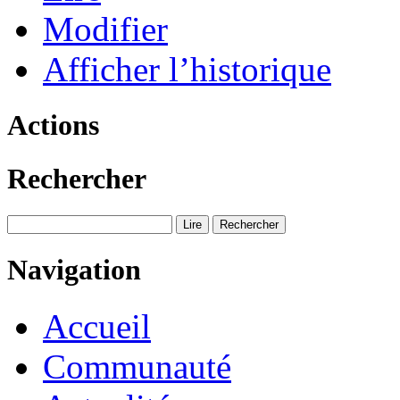
Modifier
Afficher l’historique
Actions
Rechercher
Navigation
Accueil
Communauté