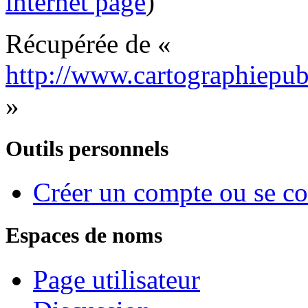
internet page
)
Récupérée de «
http://www.cartographiepubl
»
Outils personnels
Créer un compte ou se co
Espaces de noms
Page utilisateur