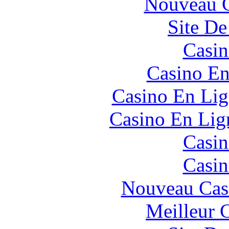
Nouveau C
Site De
Casin
Casino En
Casino En Lig
Casino En Lign
Casin
Casin
Nouveau Cas
Meilleur 