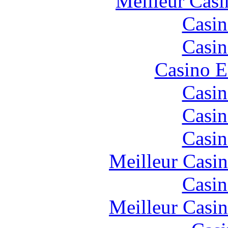
Meilleur Casi
Casin
Casin
Casino E
Casin
Casin
Casin
Meilleur Casi
Casin
Meilleur Casi