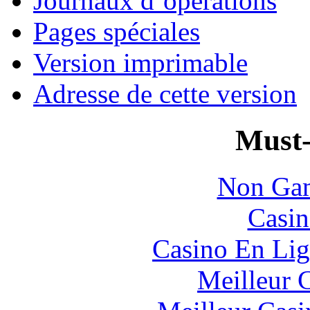
Journaux d’opérations
Pages spéciales
Version imprimable
Adresse de cette version
Must-
Non Gam
Casin
Casino En Lig
Meilleur 