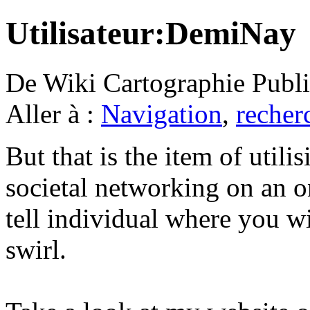
Utilisateur:DemiNay
De Wiki Cartographie Public
Aller à :
Navigation
,
recher
But that is the item of util
societal networking on an o
tell individual where you wil
swirl.