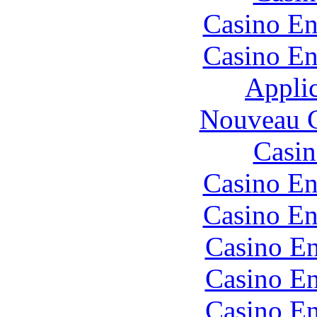
Casino En
Casino En
Applic
Nouveau C
Casin
Casino En
Casino En
Casino En
Casino En
Casino En