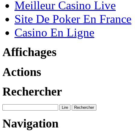
Meilleur Casino Live
Site De Poker En France
Casino En Ligne
Affichages
Actions
Rechercher
Navigation