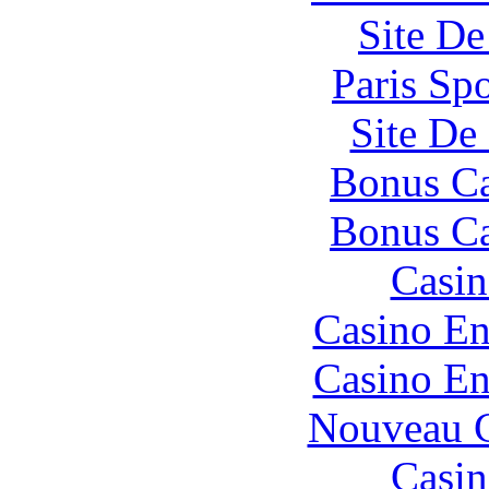
Site De
Paris Spo
Site De 
Bonus Ca
Bonus Ca
Casin
Casino En
Casino En
Nouveau C
Casin