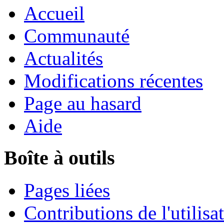
Accueil
Communauté
Actualités
Modifications récentes
Page au hasard
Aide
Boîte à outils
Pages liées
Contributions de l'utilisa