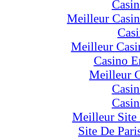
Casin
Meilleur Casi
Casi
Meilleur Casi
Casino E
Meilleur 
Casin
Casin
Meilleur Sit
Site De Pari