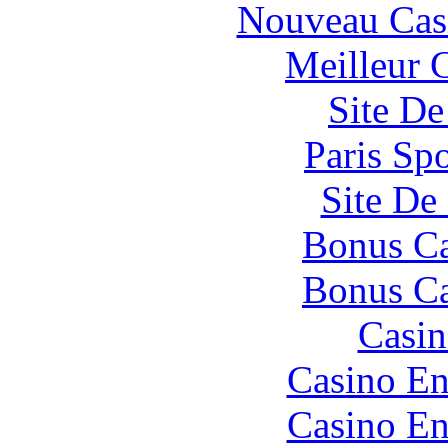
Nouveau Cas
Meilleur 
Site De
Paris Spo
Site De 
Bonus Ca
Bonus Ca
Casin
Casino En
Casino En