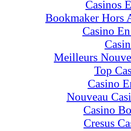
Casinos E
Bookmaker Hors Ar
Casino En
Casin
Meilleurs Nouve
Top Cas
Casino E
Nouveau Casi
Casino Bo
Cresus Ca