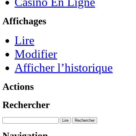
Casino En Ligne
Affichages
Lire
Modifier
Afficher l’historique
Actions
Rechercher
Navigation