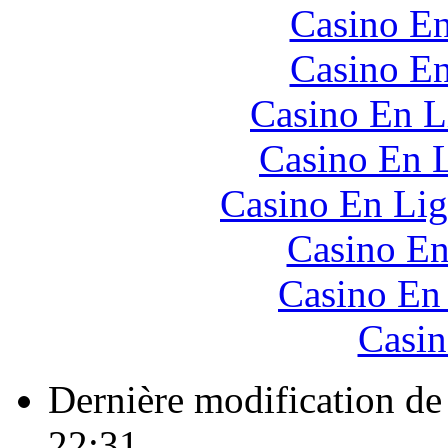
Casino En
Casino En
Casino En L
Casino En L
Casino En Lig
Casino En
Casino En
Casin
Dernière modification de 
22:31.