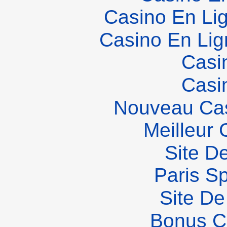
Casino En Lig
Casino En Lig
Casi
Casi
Nouveau Cas
Meilleur 
Site De
Paris Sp
Site De
Bonus C