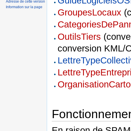
GuideLogicielsO
Adresse de cette version
Information sur la page
GroupesLocaux
(c
CategoriesDePan
OutilsTiers
(conve
conversion KML/O
LettreTypeCollecti
LettreTypeEntrepr
OrganisationCarto
Fonctionnemen
En raison de SPAM 