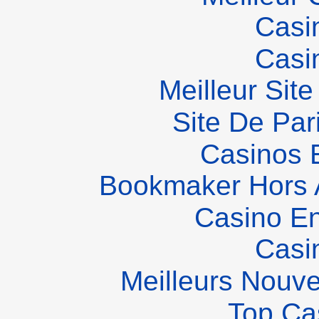
Casi
Casi
Meilleur Sit
Site De Par
Casinos 
Bookmaker Hors A
Casino E
Casi
Meilleurs Nouv
Top Ca