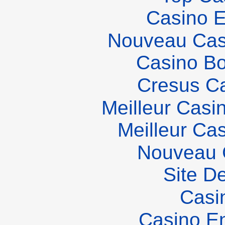
Casino E
Nouveau Casi
Casino B
Cresus C
Meilleur Casi
Meilleur Ca
Nouveau 
Site De
Casi
Casino En