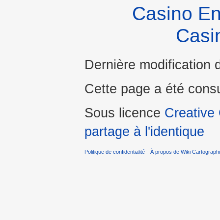
Casino En
Casi
Dernière modification d
Cette page a été consu
Sous licence
Creative
partage à l'identique
Politique de confidentialité
À propos de Wiki Cartographie