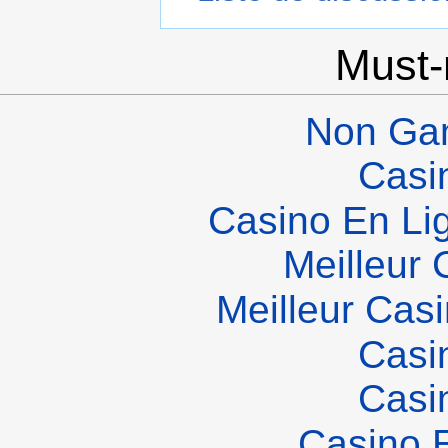
Must-
Non Ga
Casi
Casino En Lig
Meilleur 
Meilleur Cas
Casi
Casi
Casino E