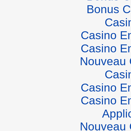
Bonus C
Casi
Casino En
Casino En
Nouveau 
Casi
Casino En
Casino En
Appli
Nouveau 